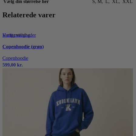
Vælg din størrelse her
S
,
M
,
L
,
XL
,
XXL
Relaterede varer
Dette
Hurtig visning
Vælg muligheder
vare
Copenhoodie (grøn)
har
flere
Copenhoodie
varianter.
599,00
kr.
Mulighederne
kan
vælges
på
varesiden