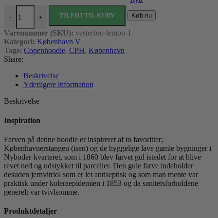
Vesterbro (gul) antal
TILFØJ TIL KURV
Køb nu
-
+
Varenummer (SKU):
vesterbro-lemon-1
Kategori:
København V
Tags:
Copenhoodie
,
CPH
,
København
Share:
Beskrivelse
Yderligere information
Beskrivelse
Inspiration
Farven på denne hoodie er inspireret af to favoritter;
Københavnerstangen (isen) og de hyggelige lave gamle bygninger i
Nyboder-kvarteret, som i 1860 blev farvet gul istedet for at blive
revet ned og udstykket til parceller. Den gule farve indeholder
desuden jernvitriol som er let antiseptisk og som man mente var
praktisk under koleraepidemien i 1853 og da sanitetsforholdene
generelt var tvivlsomme.
Produktdetaljer