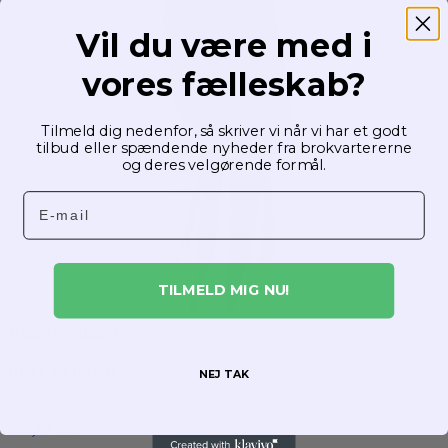
Vil du være med i
vores fælleskab?
Tilmeld dig nedenfor, så skriver vi når vi har et godt
tilbud eller spændende nyheder fra brokvartererne
og deres velgørende formål.
Email
TILMELD MIG NU!
Dette
Hurtig visning
Vælg muligheder
vare
Indre By (grøn)
har
NEJ TAK
flere
København K
varianter.
599,00
kr.
Mulighederne