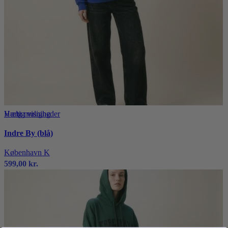
Dette
Hurtig visning
Vælg muligheder
vare
Indre By (blå)
har
flere
København K
varianter.
599,00
kr.
Mulighederne
kan
vælges
på
varesiden