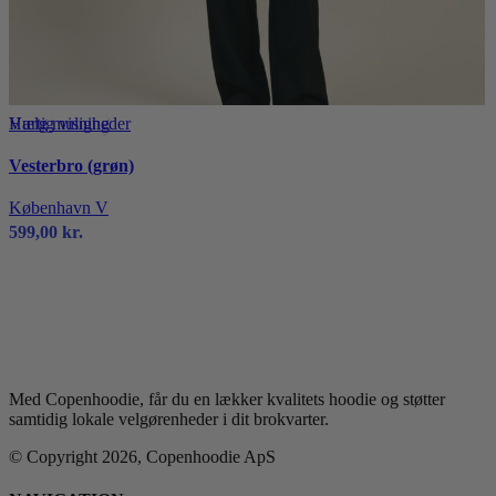
Dette
Hurtig visning
Vælg muligheder
vare
Vesterbro (grøn)
har
flere
København V
varianter.
599,00
kr.
Mulighederne
kan
vælges
på
varesiden
Med Copenhoodie, får du en lækker kvalitets hoodie og støtter
samtidig lokale velgørenheder i dit brokvarter.
© Copyright 2026, Copenhoodie ApS