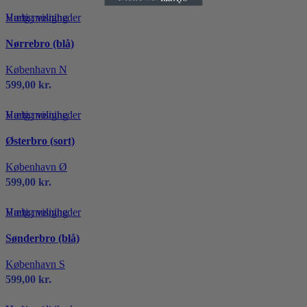
kan
Dette
Hurtig visning
Vælg muligheder
vælges
vare
på
Nørrebro (blå)
har
varesiden
flere
København N
varianter.
599,00
kr.
Mulighederne
kan
Dette
Hurtig visning
Vælg muligheder
vælges
vare
på
Østerbro (sort)
har
varesiden
flere
København Ø
varianter.
599,00
kr.
Mulighederne
kan
Dette
Hurtig visning
Vælg muligheder
vælges
vare
på
Sønderbro (blå)
har
varesiden
flere
København S
varianter.
599,00
kr.
Mulighederne
kan