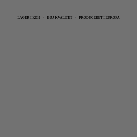
LAGER I KBH ⋅ HØJ KVALITET ⋅ PRODUCERET I EUROPA