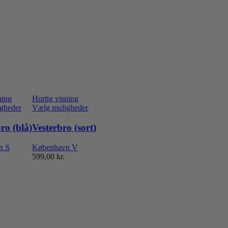
ning
Hurtig visning
Dette
Dette
gheder
Vælg muligheder
vare
vare
har
har
ro (blå)
Vesterbro (sort)
flere
flere
varianter.
varianter.
n S
København V
e
Mulighederne
Mulighederne
599,00
kr.
kan
kan
vælges
vælges
på
på
varesiden
varesiden