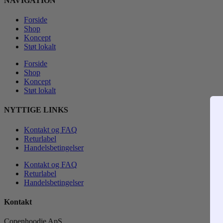
NAVIGATION
Forside
Shop
Koncept
Støt lokalt
Forside
Shop
Koncept
Støt lokalt
NYTTIGE LINKS
Kontakt og FAQ
Returlabel
Handelsbetingelser
Kontakt og FAQ
Returlabel
Handelsbetingelser
Kontakt
Copenhoodie ApS