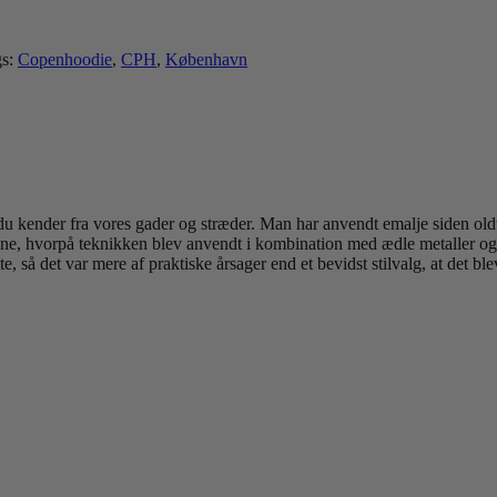
s:
Copenhoodie
,
CPH
,
København
e du kender fra vores gader og stræder. Man har anvendt emalje siden 
rone, hvorpå teknikken blev anvendt i kombination med ædle metaller og 
, så det var mere af praktiske årsager end et bevidst stilvalg, at det bl