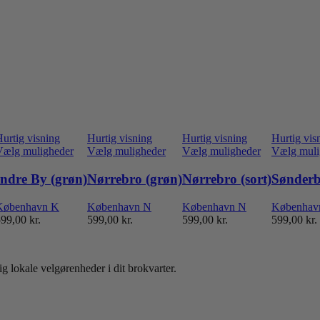
urtig visning
Hurtig visning
Hurtig visning
Hurtig vis
tte
Dette
Dette
Dette
Vælg muligheder
Vælg muligheder
Vælg muligheder
Vælg muli
re
vare
vare
vare
r
har
har
har
Indre By (grøn)
Nørrebro (grøn)
Nørrebro (sort)
Sønderb
ere
flere
flere
flere
rianter.
varianter.
varianter.
varianter.
København K
København N
København N
Københav
ulighederne
Mulighederne
Mulighederne
Mulighedern
599,00
kr.
599,00
kr.
599,00
kr.
599,00
kr.
an
kan
kan
kan
ælges
vælges
vælges
vælges
å
på
på
på
residen
varesiden
varesiden
varesiden
g lokale velgørenheder i dit brokvarter.