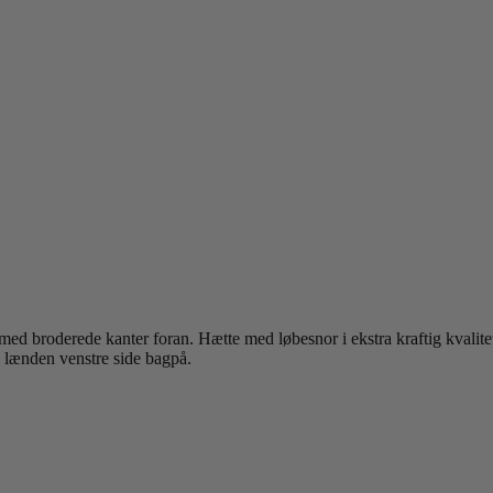
t med broderede kanter foran. Hætte med løbesnor i ekstra kraftig kvali
 lænden venstre side bagpå.