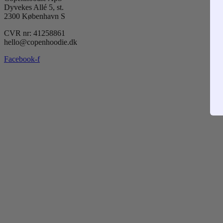
Dyvekes Allé 5, st.
2300 København S
CVR nr: 41258861
hello@copenhoodie.dk
Facebook-f