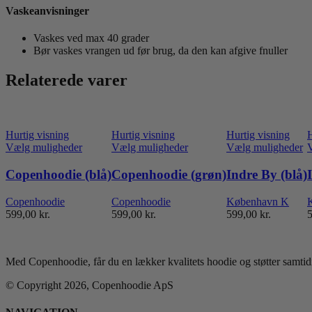
Vaskeanvisninger
Vaskes ved max 40 grader
Bør vaskes vrangen ud før brug, da den kan afgive fnuller
Relaterede varer
Hurtig visning
Hurtig visning
Hurtig visning
H
Dette
Dette
De
Vælg muligheder
Vælg muligheder
Vælg muligheder
vare
vare
va
har
har
ha
Copenhoodie (blå)
Copenhoodie (grøn)
Indre By (blå)
flere
flere
fl
varianter.
varianter.
va
Copenhoodie
Copenhoodie
København K
Mulighederne
Mulighederne
M
599,00
kr.
599,00
kr.
599,00
kr.
kan
kan
k
vælges
vælges
v
på
på
p
varesiden
varesiden
va
Med Copenhoodie, får du en lækker kvalitets hoodie og støtter samtidi
© Copyright 2026, Copenhoodie ApS