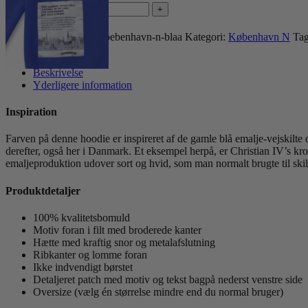
Nørrebro
(blå)
Tilføj til kurv
Køb nu
antal
Varenummer (SKU):
koebenhavn-n-blaa
Kategori:
København N
Tag
Share:
Beskrivelse
Yderligere information
Inspiration
Farven på denne hoodie er inspireret af de gamle blå emalje-vejskilt
derefter, også her i Danmark. Et eksempel herpå, er Christian IV’s k
emaljeproduktion udover sort og hvid, som man normalt brugte til skilte
Produktdetaljer
100% kvalitetsbomuld
Motiv foran i filt med broderede kanter
Hætte med kraftig snor og metalafslutning
Ribkanter og lomme foran
Ikke indvendigt børstet
Detaljeret patch med motiv og tekst bagpå nederst venstre side
Oversize (vælg én størrelse mindre end du normal bruger)