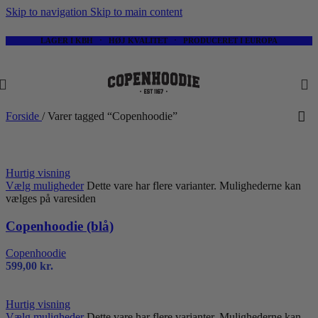
Skip to navigation
Skip to main content
LAGER I KBH ⋅ HØJ KVALITET ⋅ PRODUCERET I EUROPA
Forside
/
Varer tagged “Copenhoodie”
Hurtig visning
Vælg muligheder
Dette vare har flere varianter. Mulighederne kan
vælges på varesiden
Copenhoodie (blå)
Copenhoodie
599,00
kr.
Hurtig visning
Vælg muligheder
Dette vare har flere varianter. Mulighederne kan