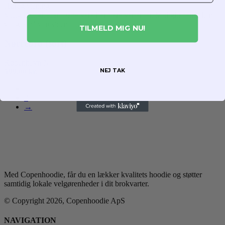
Hurtig visning
Vælg muligheder
Dette vare har flere varianter. Mulighederne kan
vælges på varesiden
TILMELD MIG NU!
Nørrebro (sort)
København N
NEJ TAK
599,00
kr.
1
2
→
Med Copenhoodie, får du en lækker kvalitets hoodie og støtter
samtidig lokale velgørenheder i dit brokvarter.
© Copyright 2026, Copenhoodie ApS
NAVIGATION