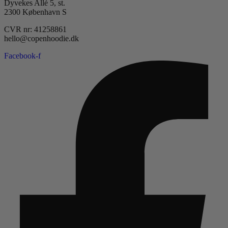
Dyvekes Allé 5, st.
2300 København S
CVR nr: 41258861
hello@copenhoodie.dk
Facebook-f