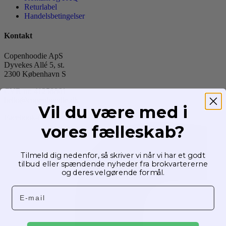
Returlabel
Handelsbetingelser
Kontakt
Copenhoodie ApS
Dyvekes Allé 5, st.
2300 København S
CVR nr: 41258861
hello@copenhoodie.dk
Vil du være med i
Facebook-f
vores fælleskab?
Tilmeld dig nedenfor, så skriver vi når vi har et godt
tilbud eller spændende nyheder fra brokvartererne
og deres velgørende formål.
Email