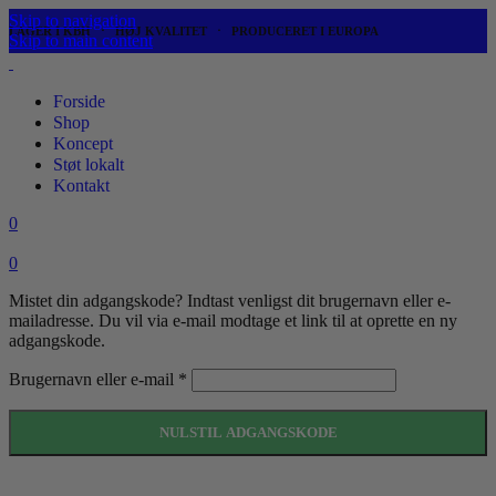
Skip to navigation
LAGER I KBH ⋅ HØJ KVALITET ⋅ PRODUCERET I EUROPA
Skip to main content
Forside
Shop
Koncept
Støt lokalt
Kontakt
0
0
Mistet din adgangskode? Indtast venligst dit brugernavn eller e-
mailadresse. Du vil via e-mail modtage et link til at oprette en ny
adgangskode.
Påkrævet
Brugernavn eller e-mail
*
NULSTIL ADGANGSKODE